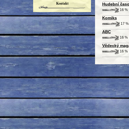
Kontakt
Hudební časo
16 %
Komiks
17 %
ABC
16 %
Vědecký mag
16 %