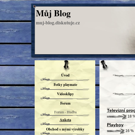
Můj Blog
muj-blog.diskutuje.cz
Úvod
Fotky playmate
Videoklipy
Forum
Televizní pro
Forum - Hudba
18 
Anketa
Playboy
Obchod s mými výrobky
16 %